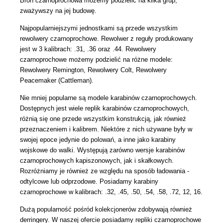
Broń czarnoprochowa możemy podzielić na kilka grup,
zważywszy na jej budowę.
Najpopularniejszymi jednostkami są przede wszystkim
rewolwery czarnoprochowe
. Rewolwer z reguły produkowany
jest w 3 kalibrach: .31, .36 oraz .44. Rewolwery
czarnoprochowe możemy podzielić na różne modele:
Rewolwery Remington, Rewolwery Colt, Rewolwery
Peacemaker (Cattleman).
Nie mniej popularne są modele karabinów czarnoprochowych.
Dostępnych jest wiele replik karabinów czarnoprochowych,
różnią się one przede wszystkim konstrukcją, jak również
przeznaczeniem i kalibrem. Niektóre z nich używane były w
swojej epoce jedynie do polowań, a inne jako karabiny
wojskowe do walki. Występują zarówno wersje karabinów
czarnoprochowych kapiszonowych, jak i skałkowych.
Rozróżniamy je również ze względu na sposób ładowania -
odtylcowe lub odprzodowe. Posiadamy karabiny
czarnoprochowe w kalibrach: .32, .45, .50, .54, .58, .72, 12, 16.
Dużą popularność pośród kolekcjonerów zdobywają również
derringery. W naszej ofercie posiadamy repliki czarnoprochowe