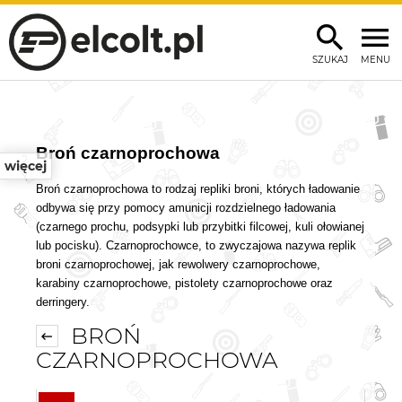
SZUKAJ
MENU
Broń czarnoprochowa
więcej
Broń czarnoprochowa to rodzaj repliki broni, których ładowanie
odbywa się przy pomocy amunicji rozdzielnego ładowania
(czarnego prochu, podsypki lub przybitki filcowej, kuli ołowianej
lub pocisku).
Czarnoprochowce
, to zwyczajowa nazywa replik
broni czarnoprochowej, jak rewolwery czarnoprochowe,
karabiny czarnoprochowe, pistolety czarnoprochowe oraz
derringery.
BROŃ
CZARNOPROCHOWA