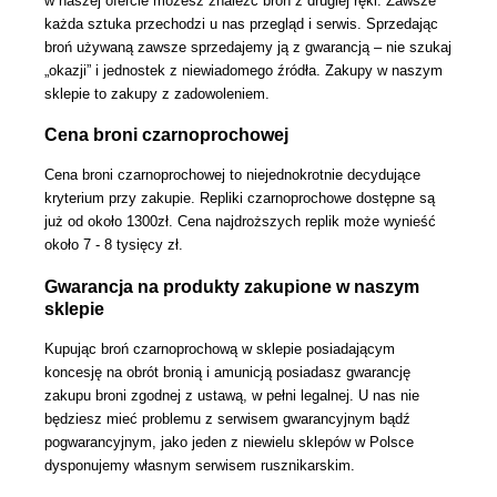
w naszej ofercie możesz znaleźć broń z drugiej ręki. Zawsze
każda sztuka przechodzi u nas przegląd i serwis. Sprzedając
broń używaną zawsze sprzedajemy ją z gwarancją – nie szukaj
„okazji” i jednostek z niewiadomego źródła. Zakupy w naszym
sklepie to zakupy z zadowoleniem.
Cena broni czarnoprochowej
Cena broni czarnoprochowej to niejednokrotnie decydujące
kryterium przy zakupie. Repliki czarnoprochowe dostępne są
już od około
1300zł.
Cena najdroższych replik może wynieść
około 7 - 8 tysięcy zł.
Gwarancja na produkty zakupione w naszym
sklepie
Kupując broń czarnoprochową w sklepie posiadającym
koncesję na obrót bronią i amunicją posiadasz
gwarancję
zakupu broni zgodnej z ustawą, w pełni legalnej.
U nas nie
będziesz mieć problemu z serwisem gwarancyjnym bądź
pogwarancyjnym, jako jeden z niewielu sklepów w Polsce
dysponujemy własnym serwisem rusznikarskim.