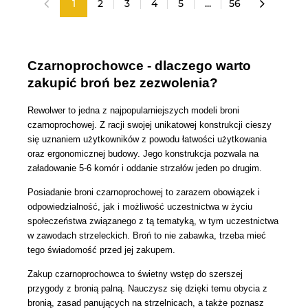
1
2
3
4
5
...
56
«
»
Czarnoprochowce - dlaczego warto
zakupić broń bez zezwolenia?
Rewolwer to jedna z najpopularniejszych modeli broni
czarnoprochowej. Z racji swojej unikatowej konstrukcji cieszy
się uznaniem użytkowników z powodu łatwości użytkowania
oraz ergonomicznej budowy. Jego konstrukcja pozwala na
załadowanie 5-6 komór i oddanie strzałów jeden po drugim.
Posiadanie broni czarnoprochowej to zarazem obowiązek i
odpowiedzialność, jak i możliwość uczestnictwa w życiu
społeczeństwa związanego z tą tematyką, w tym uczestnictwa
w zawodach strzeleckich. Broń to nie zabawka, trzeba mieć
tego świadomość przed jej zakupem.
Zakup czarnoprochowca to świetny wstęp do szerszej
przygody z bronią palną. Nauczysz się dzięki temu obycia z
bronią, zasad panujących na strzelnicach, a także poznasz