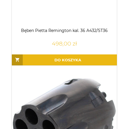
Bęben Pietta Remington kal. 36 A432/ST36
498,00 zł
DO KOSZYKA