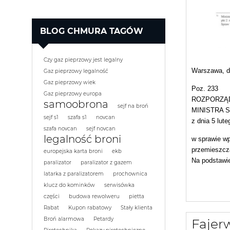
BLOG CHMURA TAGÓW
Czy gaz pieprzowy jest legalny
Warszawa, dn
Gaz pieprzowy legalność
Gaz pieprzowy wiek
Poz. 233
Gaz pieprzowy europa
ROZPORZĄ
samoobrona
sejf na broń
MINISTRA 
sejf s1
szafa s1
novcan
z dnia 5 lute
szafa novcan
sejf novcan
legalność broni
w sprawie w
przemieszcza
europejska karta broni
ekb
Na podstawie
paralizator
paralizator z gazem
latarka z paralizatorem
prochownica
klucz do kominków
serwisówka
części
budowa rewolweru
pietta
Rabat
Kupon rabatowy
Stały klienta
Broń alarmowa
Petardy
Fajerw