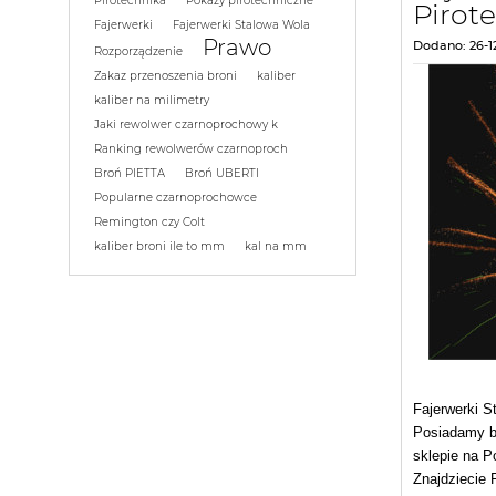
Pirotechnika
Pokazy pirotechniczne
Pirot
Fajerwerki
Fajerwerki Stalowa Wola
Prawo
Dodano:
26-1
Rozporządzenie
Zakaz przenoszenia broni
kaliber
kaliber na milimetry
Jaki rewolwer czarnoprochowy k
Ranking rewolwerów czarnoproch
Broń PIETTA
Broń UBERTI
Popularne czarnoprochowce
Remington czy Colt
kaliber broni ile to mm
kal na mm
Fajerwerki S
Posiadamy ba
sklepie na P
Znajdziecie 