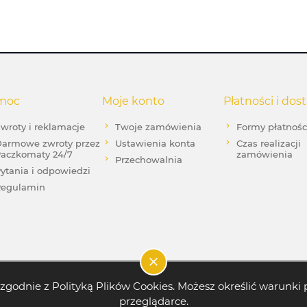
moc
Moje konto
Płatności i dos
wroty i reklamacje
Twoje zamówienia
Formy płatnośc
armowe zwroty przez
Ustawienia konta
Czas realizacji
aczkomaty 24/7
zamówienia
Przechowalnia
ytania i odpowiedzi
egulamin
g i zgodnie z Polityką Plików Cookies. Możesz określić warun
przeglądarce.