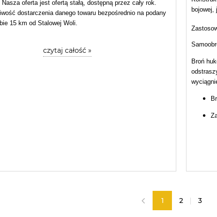
 Nasza oferta jest ofertą stałą, dostępną przez cały rok.
bojowej, 
liwość dostarczenia danego towaru bezpośrednio na podany
bie 15 km od Stalowej Woli.
Zastosow
Samoobr
czytaj całość »
Broń huk
odstrasz
wyciągni
B
Z
1
2
3
«