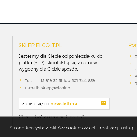
Po
SKLEP ELCOLT.PL
Jesteśmy dla Ciebie od poniedziałku do
Z
piątku (9-17), skontaktuj się z nami w
D
wygodny dla Ciebie sposób.
P
P
Tel.:
15 819 32 31 lub 501 744 839
R
E-mail:
sklep@elcolt.pl
Zapisz się do 
newslettera
Chcesz być z nami na bieżąco?
Strona korzysta z plików cookies w celu realizacji usłu