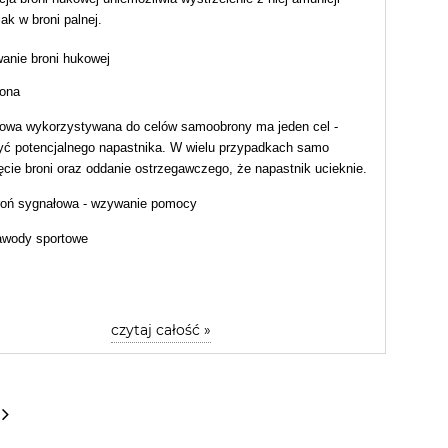
jak w broni palnej.
anie broni hukowej
ona
owa wykorzystywana do celów samoobrony ma jeden cel -
yć potencjalnego napastnika. W wielu przypadkach samo
ęcie broni oraz oddanie ostrzegawczego, że napastnik ucieknie.
roń sygnałowa - wzywanie pomocy
awody sportowe
czytaj całość »
»