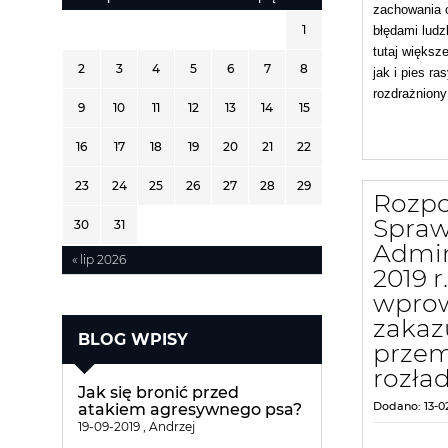
zachowania o
1
błędami ludz
tutaj większ
2
3
4
5
6
7
8
jak i pies ra
rozdrażniony
9
10
11
12
13
14
15
16
17
18
19
20
21
22
23
24
25
26
27
28
29
Rozpo
Spraw
30
31
Admini
« lip 2026
2019 r
wpro
zakaz
BLOG WPISY
przem
rozł
Jak się bronić przed
Dodano:
13-0
atakiem agresywnego psa?
19-09-2019 , Andrzej