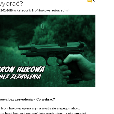
0
wybrać?
12-12-2018
w kategorii:
Broń hukowa
autor:
admin
kowa bez zezwolenia – Co wybrać?
 broni hukowej opiera się na wystrzale ślepego naboju.
ja broni hukowej uniemożliwia wystrzelenie z niej amunicji