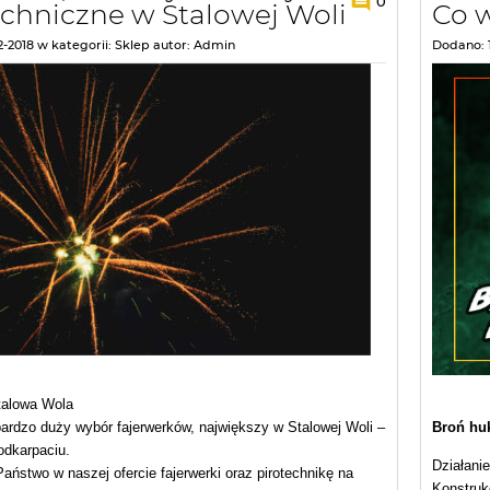
0
echniczne w Stalowej Woli
Co 
2-2018
w kategorii:
Sklep
autor:
Admin
Dodano:
talowa Wola
Broń hu
rdzo duży wybór fajerwerków, największy w Stalowej Woli –
odkarpaciu.
Działanie
Państwo w naszej ofercie fajerwerki oraz pirotechnikę na
Konstrukc