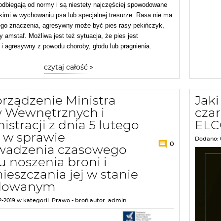
dbiegają od normy i są niestety najczęściej spowodowane
kimi w wychowaniu psa lub specjalnej tresurze. Rasa nie ma
ego znaczenia, agresywny może być pies rasy pekińczyk,
sy amstaf. Możliwa jest też sytuacja, że pies jest
 i agresywny z powodu choroby, głodu lub pragnienia.
czytaj całość »
rządzenie Ministra
Jak
 Wewnętrznych i
cza
stracji z dnia 5 lutego
ELC
. w sprawie
Dodano:
0
wadzenia czasowego
u noszenia broni i
ieszczania jej w stanie
adowanym
2-2019
w kategorii:
Prawo - broń
autor:
admin