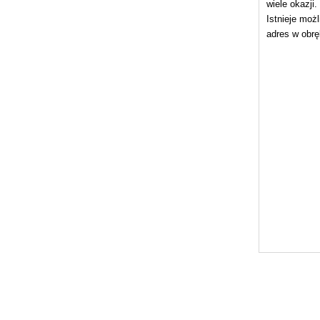
wiele okazji.
Istnieje moż
adres w obrę