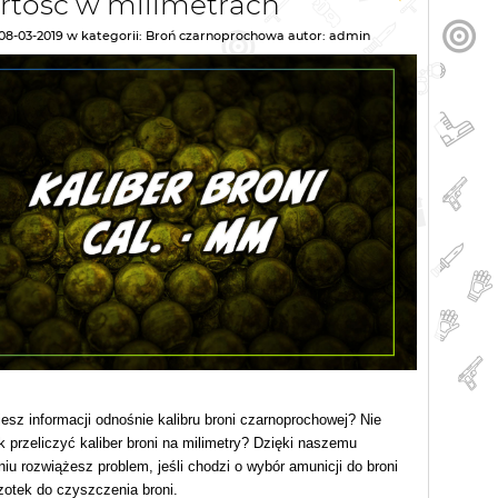
artość w milimetrach
08-03-2019
w kategorii:
Broń czarnoprochowa
autor:
admin
esz informacji odnośnie kalibru broni czarnoprochowej? Nie
k przeliczyć kaliber broni na milimetry? Dzięki naszemu
iu rozwiążesz problem, jeśli chodzi o wybór amunicji do broni
zotek do czyszczenia broni.