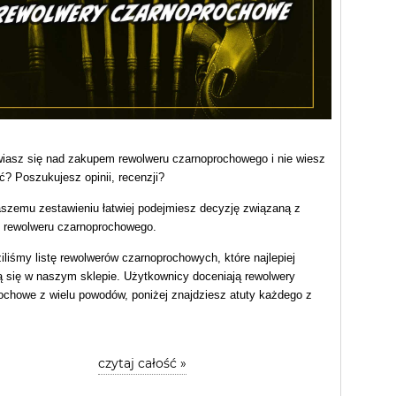
iasz się nad zakupem rewolweru czarnoprochowego i nie wiesz
ć? Poszukujesz opinii, recenzji?
aszemu zestawieniu łatwiej podejmiesz decyzję związaną z
rewolweru czarnoprochowego.
iliśmy listę rewolwerów czarnoprochowych, które najlepiej
ą się w naszym sklepie. Użytkownicy doceniają rewolwery
ochowe z wielu powodów, poniżej znajdziesz atuty każdego z
czytaj całość »