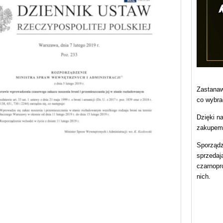
Zastanaw
co wybra
Dzięki n
zakupem 
Sporządz
sprzedaj
czarnopr
nich.