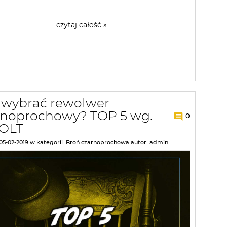
czytaj całość »
i wybrać rewolwer
rnoprochowy? TOP 5 wg.
0
OLT
05-02-2019
w kategorii:
Broń czarnoprochowa
autor:
admin