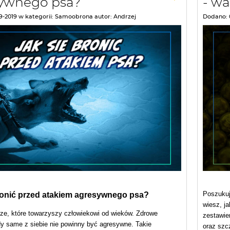
ywnego psa?
- w
9-2019
w kategorii:
Samoobrona
autor:
Andrzej
Dodano:
Poszukuj
ronić przed atakiem agresywnego psa?
wiesz, ja
rze, które towarzyszy człowiekowi od wieków. Zdrowe
zestawien
dy same z siebie nie powinny być agresywne. Takie
oraz szc