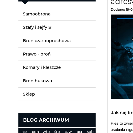
agres
Dodano:
19-0
Samoobrona
Szafy i sejfy S1
Broń czarnoprochowa
Prawo - broń
Komary i kleszcze
Broń hukowa
Sklep
Jak się b
BLOG ARCHIWUM
Pies to zwie
osobniki nig
nie
pon
wto
śro
czw
pią
sob