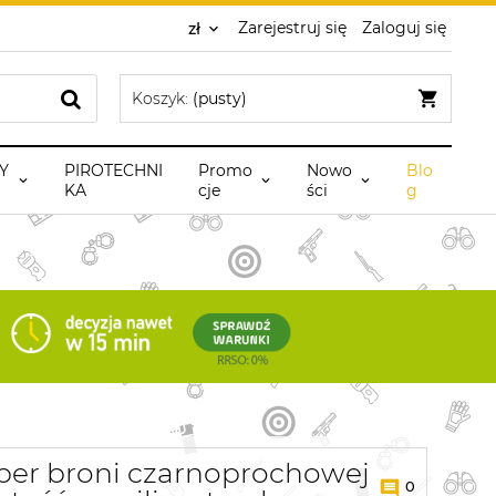
Zarejestruj się
Zaloguj się
Koszyk:
(pusty)
Y
PIROTECHNI
Promo
Nowo
Blo
KA
cje
ści
g
iber broni czarnoprochowej
0