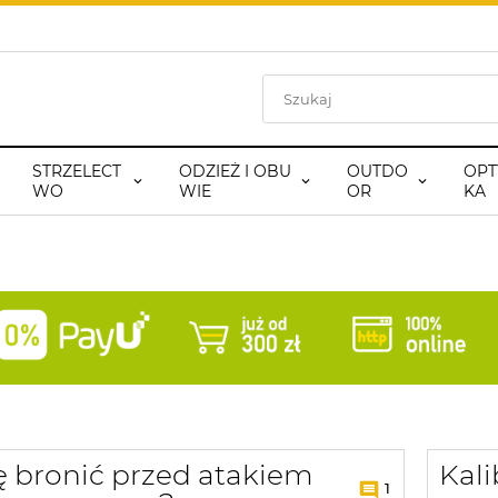
STRZELECT
ODZIEŻ I OBU
OUTDO
OPT
WO
WIE
OR
KA
ię bronić przed atakiem
Kal
1