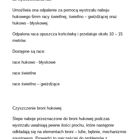
Umożliwia ona odpalenie za pomocą wystrzału naboju
hukowego 6mm racy świetlnej, świetlno – gwiżdżącej oraz
hukowo - błyskowej.
Odpalona raca opuszcza końcówkę i przelatuje około 10 – 15
metrów.
Dostępne są race:
race hukowo - błyskowe
race świetlne
race świetlno – gwiżdżące
Czyszczenie broni hukowej
Ślepe naboje przeznaczone do broni hukowej podczas
wystrzału uwalniają pewne ilości prochu, które następnie
odkładają się na elementach broni – lufie, bębnie, mechanizmie
spustowym. Prowadzi to najczęściej do problemów z