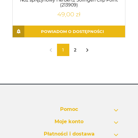
Nóż sprężynowy Herbertz Solingen Clip Point
(213909)
49,00 zł
POWIADOM O DOSTĘPNOŚCI
1
2
«
»
Pomoc
Moje konto
Płatności i dostawa